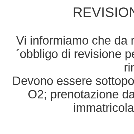
REVISIO
Vi informiamo che da m
´obbligo di revisione 
r
Devono essere sottopost
O2; prenotazione da 
immatricola